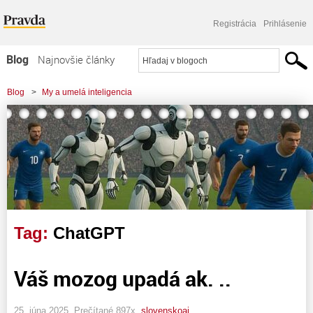
Registrácia
Prihlásenie
Blog
Najnovšie články
Najčítanejšie články
Blog
>
My a umelá inteligencia
Najkomentovanejšie články
Zoznam blogov
Komerčné blogy
Tag:
ChatGPT
Váš mozog upadá ak. ..
25. júna 2025, Prečítané 897x,
slovenskoai