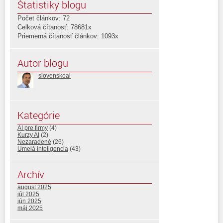
Štatistiky blogu
Počet článkov: 72
Celková čítanosť: 78681x
Priemerná čítanosť článkov: 1093x
Autor blogu
slovenskoai
Kategórie
AI pre firmy
(4)
Kurzy AI
(2)
Nezaradené
(26)
Umelá inteligencia
(43)
Archív
august 2025
júl 2025
jún 2025
máj 2025