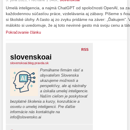
Umelá inteligencia, a najmä ChatGPT od spoločnosti OpenAI, sa za
každodennou súčasťou práce, vzdelávania aj zábavy. Píšeme s ňou 
si školské úlohy. A často aj zo zvyku pridáme na záver: „Ďakujem“. 
málokto si uvedomuje, že aj toto nevinné gesto má svoju cenu a tá
Pokračovanie článku
RSS
slovenskoai
slovenskoai.blog.pravda.sk
Pomáhame firmám rásť a
obyvateľom Slovenska
ukazujeme možnosti a
perspektívy, ale aj nástrahy
a úskalia umelej inteligencie.
Naším cieľom je poskytovať
bezplatné školenia a kurzy, konzultácie a
osvetu o umelej inteligencii. Pre ďalšie
informácie nás kontaktujte na
info@slovensko.ai