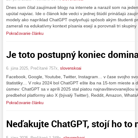
Dnes som čítal zaujímavé blogy na internete a narazil som na jeden
upútal najviac. Ide o článok kde vedci v jednej štúdií prinášajú zau
modely ako napríklad ChatGPT ovplyvňujú spôsob akým študenti prem
zamerali na edukatívny kontext písania esejí a porovnali tri skupiny
Pokračovanie článku
Je toto postupný koniec domin
6. júna 2025, Prečítané 757x,
slovenskoai
Facebook, Google, Youtube, Twitter, Instagram… v čase svojho svoj
štatistiky… V roku 2024 bol ChatGPT ešte iba na 15-tom mieste 
úsmev: ChatGPT sa v apríli 2025 stal piatou najnavštevovanejšou 
predbehol platformy ako X (bývalý Twitter), Reddit, Amazon, Whats
Pokračovanie článku
Neďakujte ChatGPT, stojí ho to 
5. júna 2025, Prečítané 1 348x,
slovenskoai