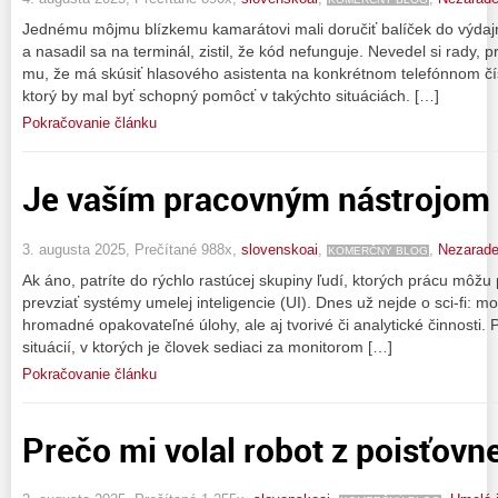
Jednému môjmu blízkemu kamarátovi mali doručiť balíček do výdajn
a nasadil sa na terminál, zistil, že kód nefunguje. Nevedel si rady, 
mu, že má skúsiť hlasového asistenta na konkrétnom telefónnom čísl
ktorý by mal byť schopný pomôcť v takýchto situáciách. […]
Pokračovanie článku
Je vaším pracovným nástrojom 
3. augusta 2025, Prečítané 988x,
slovenskoai
,
,
Nezarad
KOMERČNÝ BLOG
Ak áno, patríte do rýchlo rastúcej skupiny ľudí, ktorých prácu môž
prevziať systémy umelej inteligencie (UI). Dnes už nejde o sci‑fi: 
hromadné opakovateľné úlohy, ale aj tvorivé či analytické činnosti
situácií, v ktorých je človek sediaci za monitorom […]
Pokračovanie článku
Prečo mi volal robot z poisťovn