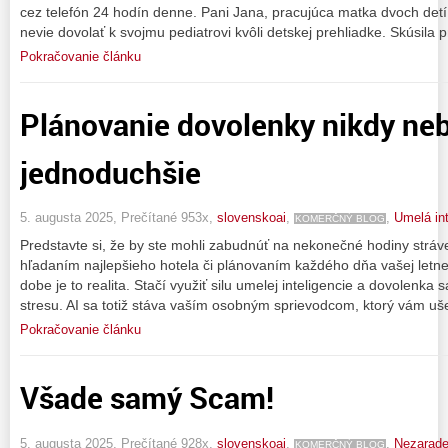
cez telefón 24 hodín denne. Pani Jana, pracujúca matka dvoch detí,
nevie dovolať k svojmu pediatrovi kvôli detskej prehliadke. Skúsila 
Pokračovanie článku
Plánovanie dovolenky nikdy ne
jednoduchšie
5. augusta 2025, Prečítané 953x,
slovenskoai
,
,
Umelá int
KOMERČNÝ BLOG
Predstavte si, že by ste mohli zabudnúť na nekonečné hodiny stráv
hľadaním najlepšieho hotela či plánovaním každého dňa vašej letnej
dobe je to realita. Stačí využiť silu umelej inteligencie a dovolenk
stresu. AI sa totiž stáva vaším osobným sprievodcom, ktorý vám uše
Pokračovanie článku
Všade samý Scam!
5. augusta 2025, Prečítané 928x,
slovenskoai
,
,
Nezarad
KOMERČNÝ BLOG