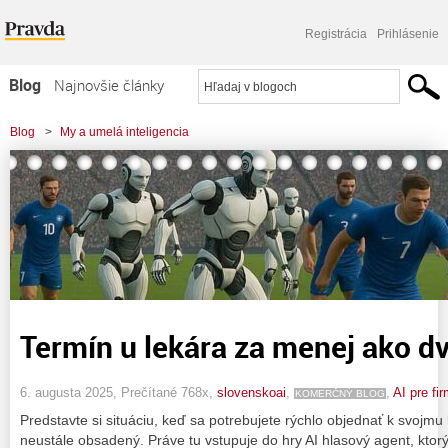
Registrácia
Prihlásenie
Blog
Najnovšie články
Najčítanejšie články
Blog
>
My a umelá inteligencia
Najkomentovanejšie články
Zoznam blogov
Komerčné blogy
Termín u lekára za menej ako d
6. augusta 2025, Prečítané 768x,
slovenskoai
,
,
AI pre fi
KOMERČNÝ BLOG
Predstavte si situáciu, keď sa potrebujete rýchlo objednať k svojmu l
neustále obsadený. Práve tu vstupuje do hry AI hlasový agent, kto