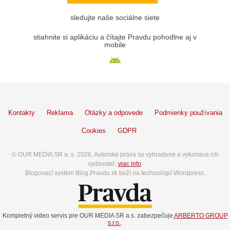
sledujte naše sociálne siete
stiahnite si aplikáciu a čítajte Pravdu pohodlne aj v
mobile
Kontakty
Reklama
Otázky a odpovede
Podmienky používania
Cookies
GDPR
© OUR MEDIA SR a. s. 2026. Autorské práva sú vyhradené a vykonáva ich
vydavateľ,
viac info
.
Blogovací systém Blog.Pravda.sk beží na technológií Wordpress.
Kompletný video servis pre OUR MEDIA SR a.s. zabezpečuje
ARBERTO GROUP
s.r.o.
.