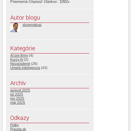
Priemerná čítanosť článkov: 1092x
Autor blogu
slovenskoai
Kategórie
AI pre firmy
(4)
Kurzy AI
(2)
Nezaradené
(26)
Umelá inteligencia
(43)
Archív
august 2025
júl 2025
jún 2025
máj 2025
Odkazy
Fotky
Pravda.sk