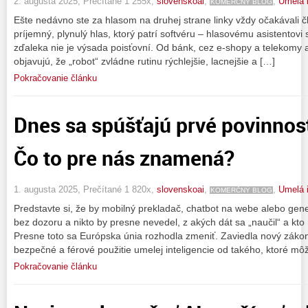
2. augusta 2025, Prečítané 1 255x,
slovenskoai
,
,
Umelá i
KOMERČNÝ BLOG
Ešte nedávno ste za hlasom na druhej strane linky vždy očakávali 
príjemný, plynulý hlas, ktorý patrí softvéru – hlasovému asistentovi 
zďaleka nie je výsada poisťovní. Od bánk, cez e-shopy a telekomy až 
objavujú, že „robot“ zvládne rutinu rýchlejšie, lacnejšie a […]
Pokračovanie článku
Dnes sa spúšťajú prvé povinnost
Čo to pre nás znamená?
1. augusta 2025, Prečítané 1 820x,
slovenskoai
,
,
Umelá i
KOMERČNÝ BLOG
Predstavte si, že by mobilný prekladač, chatbot na webe alebo gen
bez dozoru a nikto by presne nevedel, z akých dát sa „naučil“ a kt
Presne toto sa Európska únia rozhodla zmeniť. Zaviedla nový zákon
bezpečné a férové použitie umelej inteligencie od takého, ktoré m
Pokračovanie článku