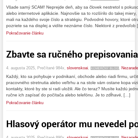
Všade samý SCAM! Neprejde deň, aby sa človek nestretol s pokus
alebo internetové aplikácie. Najnovšie sa to rozšírilo do takej mier
mali na každého svoje číslo a stratégiu. Podvodné hovory, ktoré ot
pozriete sa na displej a vidíte neznáme číslo. Niektoré z predvoľob 
Pokračovanie článku
Zbavte sa ručného prepisovania 
4. augusta 2025, Prečítané 984x,
slovenskoai
,
,
Nezarad
KOMERČNÝ BLOG
Každý, kto sa pohybuje v podnikaní, obchode alebo riadi firmu, určit
pracovného stretnutia alebo veľtrhu a na stole vám ostane kopa vizi
kontakty, ktoré by ste si radi uložili. Ale čo teraz? Musíte každú jedn
ručne ich zapísať do počítača alebo telefónu. Je to zdĺhavé, […]
Pokračovanie článku
Hlasový operátor mu nevedel po
4. augusta 2025, Prečítané 890x,
slovenskoai
,
,
Nezarad
KOMERČNÝ BLOG