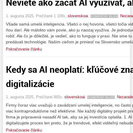
Neviete ako začať AI využívať, a
1. augusta 2025, Prečítané 1 109x,
slovenskoai
,
,
Nezara
KOMERČNÝ BLOG
Všade samá umelá inteligencia. Všetci o nej hovoria, všetci točia vid
ňou darí. Ale málokto vám povie, ako ju naozaj využíva. Je jednodu
robiť. Ale čo je dôležité, je vedieť, ako to funguje v praxi. Nie sme
predávali technológie. Naším cieľom je priniesť na Slovensko umel
Pokračovanie článku
Kedy sa AI neoplatí: kľúčové zn
digitalizácie
1. augusta 2025, Prečítané 865x,
slovenskoai
,
,
Nezarad
KOMERČNÝ BLOG
Firmy čoraz viac uvažujú o zavádzaní umelej inteligencie, no často
viac kontraproduktívne než efektívne. Nie každý digitálny projekt p
firma je pripravená nasadiť AI tak, aby sa jej investícia oplatila. 1. A
digitalizujete proces len preto, že je trendové, efekt viditeľný nebud
Pokračovanie článku