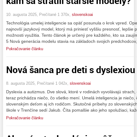
kam sa stratili staršie modely?
10. augusta 2025, Prečítané 1 370x,
slovenskoai
Technológia umelej inteligencie sa opäť posunula o krok vpred. Op
najnovší jazykový model, ktorý má priniesť vyššiu presnosť, lepšie 
možnosti využitia. Tento článok je určený pre každého, kto sa zauj
5 Nová generácia modelu stavia na základoch svojich predchodcov,
Pokračovanie článku
Nová šanca pre deti s dyslexio
8. augusta 2025, Prečítané 1 042x,
slovenskoai
Dyslexia a autizmus. Dve slová, ktoré v rodinách vyvolávajú strach
teraz prichádza niečo, čo všetko mení. Umelá inteligencia je niečo
slovenským deťom aj ich rodičom. Skutočné príbehy zo slovenských š
škole v Trenčíne sedí Jakub. Číta pomalšie ako jeho spolužiaci, ka
Pokračovanie článku