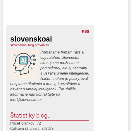
RSS
slovenskoai
slovenskoai.blog.pravda.sk
Pomáhame firmám rásť a
obyvateľom Slovenska
ukazujeme možnosti a
perspektívy, ale aj nástrahy
a úskalia umelej inteligencie.
Naším cieľom je poskytovať
bezplatné školenia a kurzy, konzultácie a
osvetu o umelej inteligencii. Pre ďalšie
informácie nás kontaktujte na
info@slovensko.ai
Štatistiky blogu
Počet článkov: 72
Celková čítanosť: 78737x