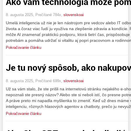
Ako vám technológia môže pomô
8. augusta 2025, Prečítané 784x,
slovenskoai
Umelá inteligencia už nie je len nástrojom pre vedcov alebo IT od
života a čoraz viac ľudí ju využíva na zlepšenie zdravia a kondície.
môže AI znamenať praktickú podporu, ktorá šetrí čas, prispôsobuje
potrebám a pomáha udržať si vitalitu aj popri pracovnom a rodinno
Pokračovanie článku
Je tu nový spôsob, ako nakupov
8. augusta 2025, Prečítané 699x,
slovenskoai
Už sa vám stalo, že ste prišli na internetovú stránku nejakého e-shop
nepoznali ste presný názov? Alebo ste si neboli istí, čo presne potr
A práve preto mi napadla myšlienka to zmeniť. Keď už dnes máme
inteligenciu, rôznych hlasových agentov a chatboty, prečo ju nevyuž
Pokračovanie článku