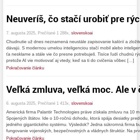
Neuveríš, čo stačí urobiť pre rý
7. augusta 2025, Prečítané 1 288x,
slovenskoai
Chudnutie už dnes neznamená neustále zapisovanie kalórií a zložité 
dávajú. S modernou umelou inteligenciou stačí mobil alebo intelige
ťa nesklame a stále vie čo presne potrebuješ. Tisíce ľudí chudnú r
pretože AI vie motivovať aj vtedy, keď sa ti do cvičenia vôbec […]
Pokračovanie článku
Veľká zmluva, veľká moc. Ale v
6. augusta 2025, Prečítané 1 413x,
slovenskoai
Americká firma Palantir Technologies práve získala zmluvu na 10 m
Spojených štátov. Ide o 10-ročnú dohodu, ktorá spája desiatky pre
jedného gigantického systému. Výsledok? Jedna súkromná firma bu
fungovanie vojenských, bezpečnostných a vládnych štruktúr. Na prvý
Pokračovanie článku