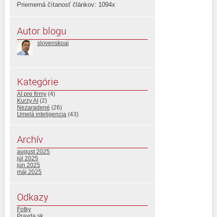
Priemerná čítanosť článkov: 1094x
Autor blogu
slovenskoai
Kategórie
AI pre firmy
(4)
Kurzy AI
(2)
Nezaradené
(26)
Umelá inteligencia
(43)
Archív
august 2025
júl 2025
jún 2025
máj 2025
Odkazy
Fotky
Pravda.sk