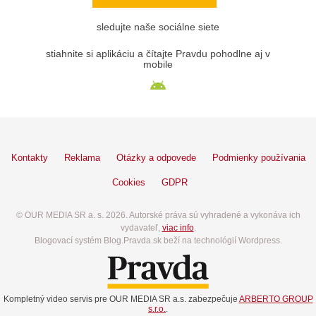
sledujte naše sociálne siete
stiahnite si aplikáciu a čítajte Pravdu pohodlne aj v
mobile
Kontakty
Reklama
Otázky a odpovede
Podmienky používania
Cookies
GDPR
© OUR MEDIA SR a. s. 2026. Autorské práva sú vyhradené a vykonáva ich
vydavateľ,
viac info
.
Blogovací systém Blog.Pravda.sk beží na technológií Wordpress.
Kompletný video servis pre OUR MEDIA SR a.s. zabezpečuje
ARBERTO GROUP
s.r.o.
.