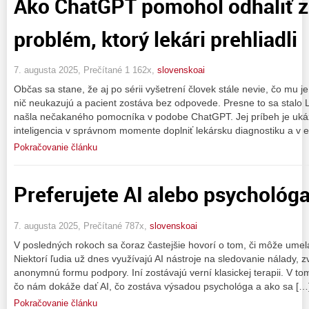
Ako ChatGPT pomohol odhaliť z
problém, ktorý lekári prehliadli
7. augusta 2025, Prečítané 1 162x,
slovenskoai
Občas sa stane, že aj po sérii vyšetrení človek stále nevie, čo mu j
nič neukazujú a pacient zostáva bez odpovede. Presne to sa stalo
našla nečakaného pomocníka v podobe ChatGPT. Jej príbeh je uk
inteligencia v správnom momente doplniť lekársku diagnostiku a v 
Pokračovanie článku
Preferujete AI alebo psychológ
7. augusta 2025, Prečítané 787x,
slovenskoai
V posledných rokoch sa čoraz častejšie hovorí o tom, či môže umelá
Niektorí ľudia už dnes využívajú AI nástroje na sledovanie nálady, 
anonymnú formu podpory. Iní zostávajú verní klasickej terapii. V 
čo nám dokáže dať AI, čo zostáva výsadou psychológa a ako sa […
Pokračovanie článku