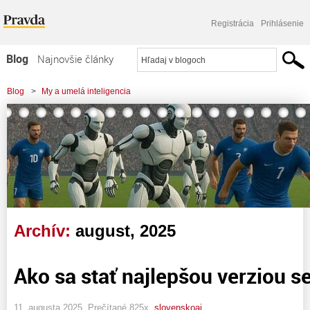
Registrácia
Prihlásenie
Blog
Najnovšie články
Najčítanejšie články
Blog
>
My a umelá inteligencia
Najkomentovanejšie články
Zoznam blogov
Komerčné blogy
Archív:
august, 2025
Ako sa stať najlepšou verziou 
11. augusta 2025, Prečítané 825x,
slovenskoai