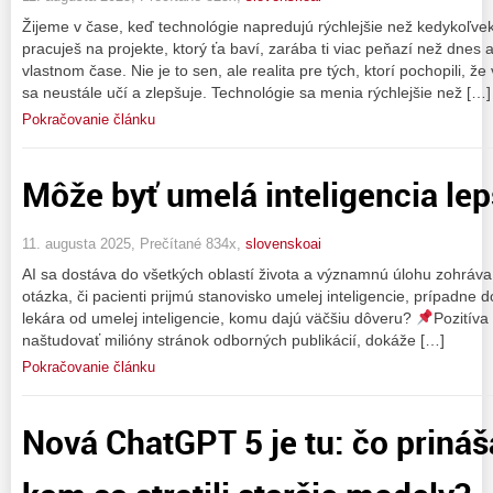
Žijeme v čase, keď technológie napredujú rýchlejšie než kedykoľvek
pracuješ na projekte, ktorý ťa baví, zarába ti viac peňazí než dnes
vlastnom čase. Nie je to sen, ale realita pre tých, ktorí pochopili, 
sa neustále učí a zlepšuje. Technológie sa menia rýchlejšie než […]
Pokračovanie článku
Môže byť umelá inteligencia lep
11. augusta 2025, Prečítané 834x,
slovenskoai
AI sa dostáva do všetkých oblastí života a významnú úlohu zohráva
otázka, či pacienti prijmú stanovisko umelej inteligencie, prípadne d
lekára od umelej inteligencie, komu dajú väčšiu dôveru?
Pozitíva
naštudovať milióny stránok odborných publikácií, dokáže […]
Pokračovanie článku
Nová ChatGPT 5 je tu: čo prináš