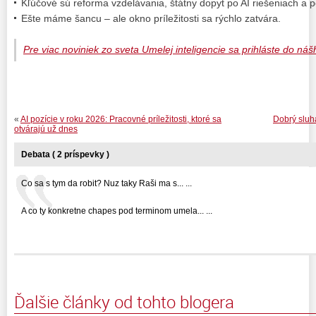
Kľúčové sú reforma vzdelávania, štátny dopyt po AI riešeniach a 
Ešte máme šancu – ale okno príležitosti sa rýchlo zatvára.
Pre viac noviniek zo sveta Umelej inteligencie sa prihláste do náš
«
AI pozície v roku 2026: Pracovné príležitosti, ktoré sa
Dobrý sluha
otvárajú už dnes
Debata ( 2 príspevky )
Co sa s tym da robit? Nuz taky Raši ma s... ...
A co ty konkretne chapes pod terminom umela... ...
Ďalšie články od tohto blogera