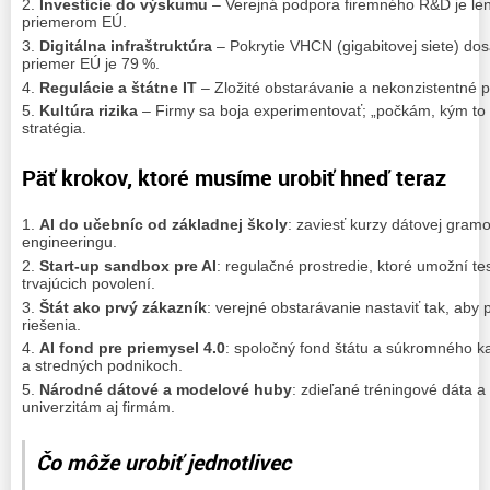
Investície do výskumu
– Verejná podpora firemného R&D je le
priemerom EÚ.
Digitálna infraštruktúra
– Pokrytie VHCN (gigabitovej siete) do
priemer EÚ je 79 %.
Regulácie a štátne IT
– Zložité obstarávanie a nekonzistentné p
Kultúra rizika
– Firmy sa boja experimentovať; „počkám, kým to 
stratégia.
Päť krokov, ktoré musíme urobiť hneď teraz
AI do učebníc od základnej školy
: zaviesť kurzy dátovej gram
engineeringu.
Start‑up sandbox pre AI
: regulačné prostredie, ktoré umožní t
trvajúcich povolení.
Štát ako prvý zákazník
: verejné obstarávanie nastaviť tak, aby
riešenia.
AI fond pre priemysel 4.0
: spoločný fond štátu a súkromného ka
a stredných podnikoch.
Národné dátové a modelové huby
: zdieľané tréningové dáta a
univerzitám aj firmám.
Čo môže urobiť jednotlivec