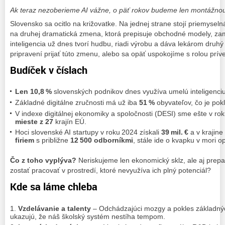
Ak teraz nezoberieme AI vážne, o päť rokov budeme len montážnou 
Slovensko sa ocitlo na križovatke. Na jednej strane stojí priemyselná
na druhej dramatická zmena, ktorá prepisuje obchodné modely, zam
inteligencia už dnes tvorí hudbu, riadi výrobu a dáva lekárom druhý
pripravení prijať túto zmenu, alebo sa opäť uspokojíme s rolou prí
Budíček v číslach
Len 10,8 %
slovenských podnikov dnes využíva umelú inteligenci
Základné digitálne zručnosti má už iba
51 %
obyvateľov, čo je pok
V indexe digitálnej ekonomiky a spoločnosti (DESI) sme ešte v ro
mieste z 27
krajín EÚ.
Hoci slovenské AI startupy v roku 2024 získali
39 mil. €
a v krajin
firiem
s približne
12 500 odborníkmi
, stále ide o kvapku v mori op
Čo z toho vyplýva?
Neriskujeme len ekonomický sklz, ale aj prepa
zostať pracovať v prostredí, ktoré nevyužíva ich plný potenciál?
Kde sa láme chleba
Vzdelávanie a talenty
– Odchádzajúci mozgy a pokles základných
ukazujú, že náš školský systém nestíha tempom.