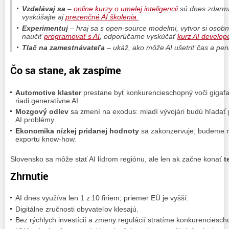
Vzdelávaj sa
–
online kurzy o umelej inteligencii
sú dnes zdarma
vyskúšajte aj
prezenčné AI školenia.
Experimentuj
– hraj sa s open‑source modelmi, vytvor si osobn
naučiť
programovať s AI
, odporúčame vyskúčať
kurz AI develop
Tlač na zamestnávateľa
– ukáž, ako môže AI ušetriť čas a pe
Čo sa stane, ak zaspíme
Automotive klaster
prestane byť konkurencieschopný voči gigaf
riadi generatívne AI.
Mozgový odlev
sa zmení na exodus: mladí vývojári budú hľadať p
AI problémy.
Ekonomika nízkej pridanej hodnoty
sa zakonzervuje; budeme n
exportu know‑how.
Slovensko sa môže stať AI lídrom regiónu, ale len ak začne konať
t
Zhrnutie
AI dnes využíva len 1 z 10 firiem; priemer EÚ je vyšší.
Digitálne zručnosti obyvateľov klesajú.
Bez rýchlych investícií a zmeny regulácií stratíme konkurenciesch