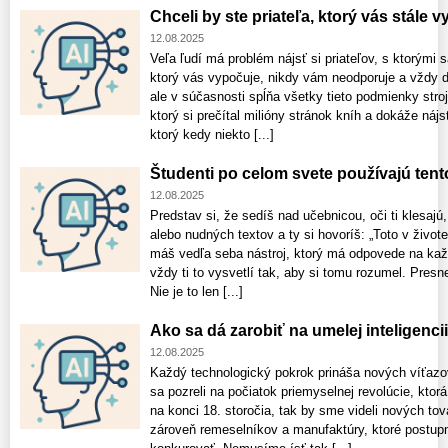
Chceli by ste priateľa, ktorý vás stále 
12.08.2025
Veľa ľudí má problém nájsť si priateľov, s ktorým
ktorý vás vypočuje, nikdy vám neodporuje a vždy d
ale v súčasnosti spĺňa všetky tieto podmienky stroj.
ktorý si prečítal milióny stránok kníh a dokáže ná
ktorý kedy niekto [...]
Študenti po celom svete používajú tento
12.08.2025
Predstav si, že sedíš nad učebnicou, oči ti klesajú
alebo nudných textov a ty si hovoríš: „Toto v život
máš vedľa seba nástroj, ktorý má odpovede na kaž
vždy ti to vysvetlí tak, aby si tomu rozumel. Presn
Nie je to len [...]
Ako sa dá zarobiť na umelej inteligencii
12.08.2025
Každý technologický pokrok prináša nových víťaz
sa pozreli na počiatok priemyselnej revolúcie, kto
na konci 18. storočia, tak by sme videli nových tová
zároveň remeselníkov a manufaktúry, ktoré postupn