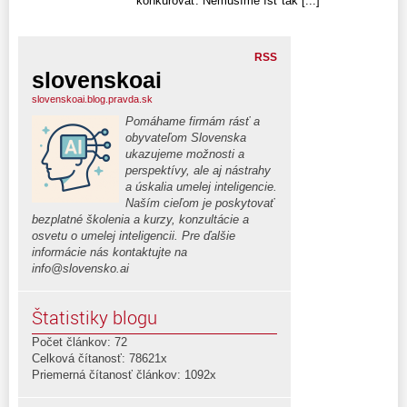
konkurovať. Nemusíme ísť tak [...]
RSS
slovenskoai
slovenskoai.blog.pravda.sk
Pomáhame firmám rásť a
obyvateľom Slovenska
ukazujeme možnosti a
perspektívy, ale aj nástrahy
a úskalia umelej inteligencie.
Naším cieľom je poskytovať
bezplatné školenia a kurzy, konzultácie a
osvetu o umelej inteligencii. Pre ďalšie
informácie nás kontaktujte na
info@slovensko.ai
Štatistiky blogu
Počet článkov: 72
Celková čítanosť: 78621x
Priemerná čítanosť článkov: 1092x