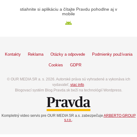
stiahnite si aplikáciu a čítajte Pravdu pohodlne aj v
mobile
Kontakty
Reklama
Otázky a odpovede
Podmienky používania
Cookies
GDPR
© OUR MEDIA SR a. s. 2026. Autorské práva sú vyhradené a vykonáva ich
vydavateľ,
viac info
.
Blogovací systém Blog.Pravda.sk beží na technológií Wordpress.
Kompletný video servis pre OUR MEDIA SR a.s. zabezpečuje
ARBERTO GROUP
s.r.o.
.