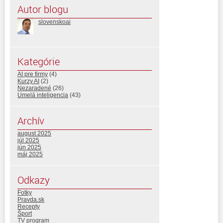
Autor blogu
slovenskoai
Kategórie
AI pre firmy
(4)
Kurzy AI
(2)
Nezaradené
(26)
Umelá inteligencia
(43)
Archív
august 2025
júl 2025
jún 2025
máj 2025
Odkazy
Fotky
Pravda.sk
Recepty
Šport
TV program